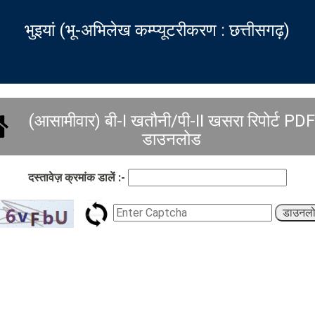
भुइयां (भू-अभिलेख कम्प्यूटरीकरण : छत्तीसगढ़)
(आसामीवार) बी-I खतौनी/पी-II खसरा रिपोर्ट PDF
डाउनलोड
दस्तावेज़ क्रमांक डालें :-